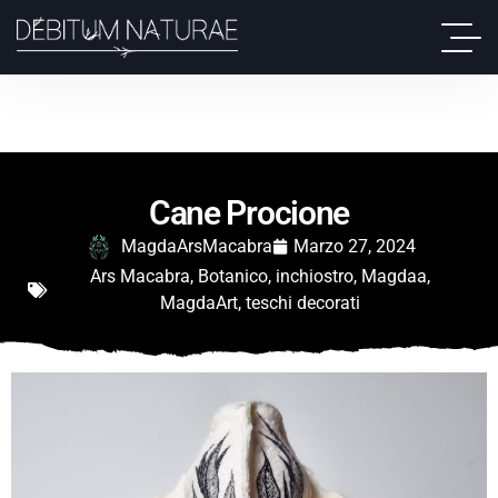
Cane Procione
MagdaArsMacabra
Marzo 27, 2024
Ars Macabra
,
Botanico
,
inchiostro
,
Magdaa
,
MagdaArt
,
teschi decorati