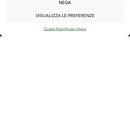
così da poter fare la nostra
NEGA
parte per il bene del pianeta!
VISUALIZZA LE PREFERENZE
Invia
Cookie Policy
Privacy Policy
PIANTA UN
ALBERO
Ho letto e accetto i
termini e le condizioni
Arte, natura e
Link
memoria si
Contatti
incontrano in
Debitum Naturae: