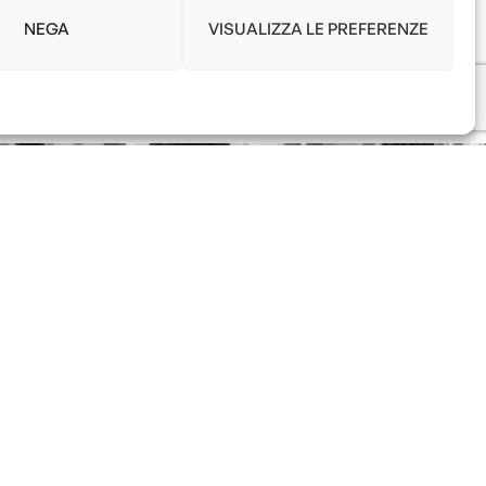
NEGA
VISUALIZZA LE PREFERENZE
e il custode della nostra Human-
Essenziali
Per La Vita Sulla
Treedom
è un luogo speciale e vogliamo assicurarci
ri così da poter fare la nostra parte per il bene del