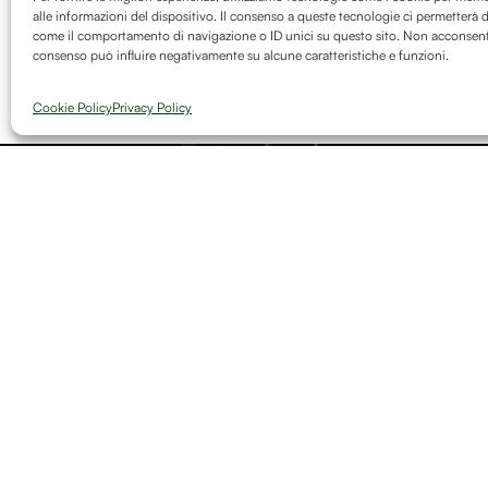
alle informazioni del dispositivo. Il consenso a queste tecnologie ci permetterà d
come il comportamento di navigazione o ID unici su questo sito. Non acconsentire
consenso può influire negativamente su alcune caratteristiche e funzioni.
Cookie Policy
Privacy Policy
Iscriviti Alla Newsletter
Ricevi aggiornamenti su nuove opere, articoli, progetti e co
di Debitum Naturae.