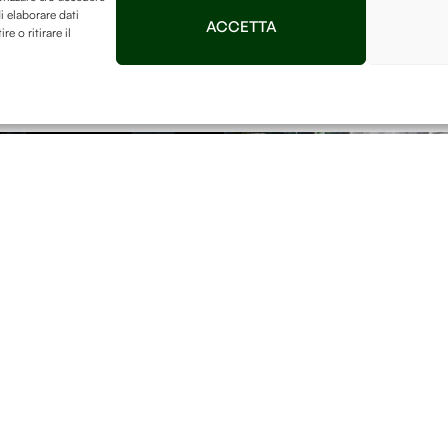
i elaborare dati
ACCETTA
 o ritirare il
Vuoi diventar
free Forest?
ntenuti dal mondo
Gli Alberi Sono
Terra.
La Human-free Forest su
Invia
di mantenerlo ricco di albe