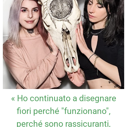
« Ho continuato a disegnare
fiori perché "funzionano",
perché sono rassicuranti,