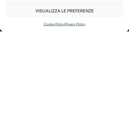
parte per il bene del pianeta!
VISUALIZZA LE PREFERENZE
Invia
Cookie Policy
Privacy Policy
PIANTA UN
ALBERO
Ho letto e accetto i
termini e le condizioni
Arte, natura e
Link
memoria si
Contatti
incontrano in
Debitum Naturae:
Home
Shop