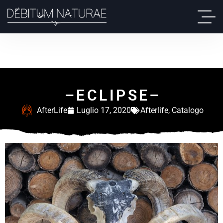
– E C L I P S E –
AfterLife
Luglio 17, 2020
Afterlife
,
Catalogo