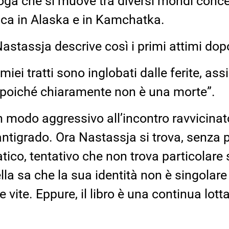
ga che si muove tra diversi mondi concett
fica in Alaska e in Kamchatka.
Nastassja descrive così i primi attimi dopo
iei tratti sono inglobati dalle ferite, assi
a, poiché chiaramente non è una morte”.
 modo aggressivo all’incontro ravvicinato
ntigrado. Ora Nastassja si trova, senza p
ico, tentativo che non trova particolare
lla sa che la sua identità non è singolar
vite. Eppure, il libro è una continua lotta