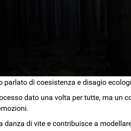
 parlato di coesistenza e disagio ecolog
cesso dato una volta per tutte, ma un con
 emozioni.
a danza di vite e contribuisce a modella