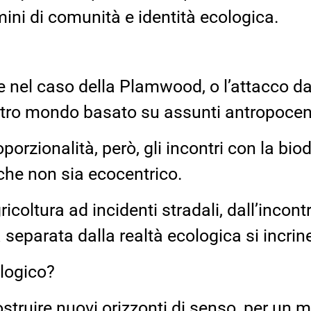
mini di comunità e identità ecologica.
e nel caso della Plamwood, o l’attacco da
ro mondo basato su assunti antropocentri
porzionalità, però, gli incontri con la bi
che non sia ecocentrico.
coltura ad incidenti stradali, dall’incontr
separata dalla realtà ecologica si incrin
ologico?
truire nuovi orizzonti di senso, per un m