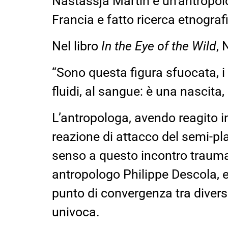
Nastassja Martin è un’antropolo
Francia e fatto ricerca etnogra
Nel libro
In the Eye of the Wild
, 
“Sono questa figura sfuocata, i m
fluidi, al sangue: è una nascit
L’antropologa, avendo reagito in
reazione di attacco del semi-pla
senso a questo incontro traumat
antropologo Philippe Descola, e
punto di convergenza tra diverse 
univoca.