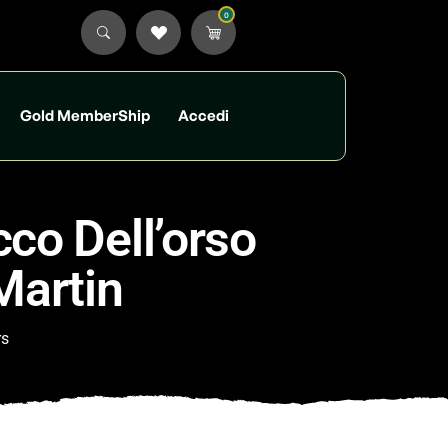
0
Gold MemberShip
Accedi
cco Dell’orso
Martin
rs