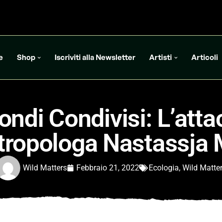
e
Shop
Iscriviti alla Newsletter
Artisti
Articoli
ondi Condivisi: L’atta
ntropologa Nastassja 
Wild Matters
Febbraio 21, 2022
Ecologia
,
Wild Matte