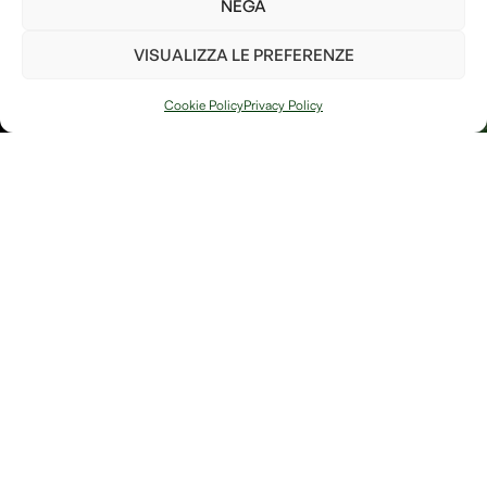
NEGA
Ho letto e accetto i
termini e le condizioni
VISUALIZZA LE PREFERENZE
PIANTA UN
ALBERO
Cookie Policy
Privacy Policy
Arte, natura e
Link
memoria si
Contatti
incontrano in
Debitum Naturae:
Home
Shop
uno spazio
Accedi / Account
Afterlife Di
dedicato a
Diritto di recesso
Jessica Floris
creazioni
artigianali, oggetti
P.IVA
simbolici e
IT04632180230
riflessioni sulla
Località
bellezza fragile e
potente della
Sereane, 1
trasformazione.
37010