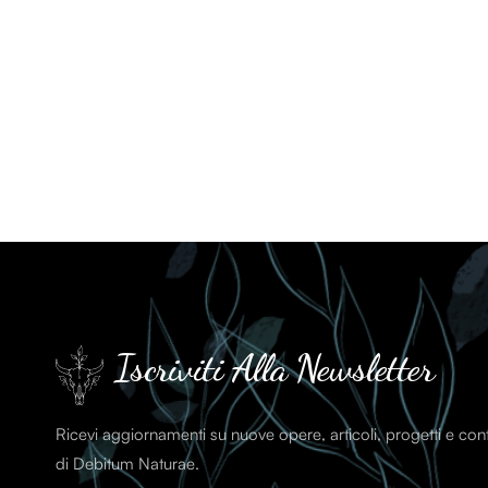
Iscriviti Alla Newsletter
Ricevi aggiornamenti su nuove opere, articoli, progetti e co
di Debitum Naturae.