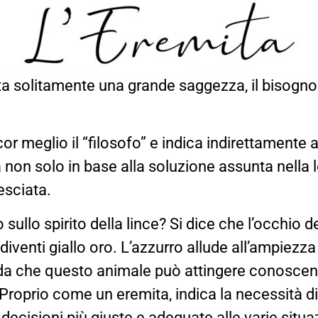
a solitamente una grande saggezza, il bisogno d
or meglio il “filosofo” e indica indirettamente 
non solo in base alla soluzione assunta nella l
esciata.
 sullo spirito della lince? Si dice che l’occhio
venti giallo oro. L’azzurro allude all’ampiezza de
orda che questo animale può attingere conoscenza
. Proprio come un eremita, indica la necessità di r
 decisioni più giuste e adeguate alle varie situa