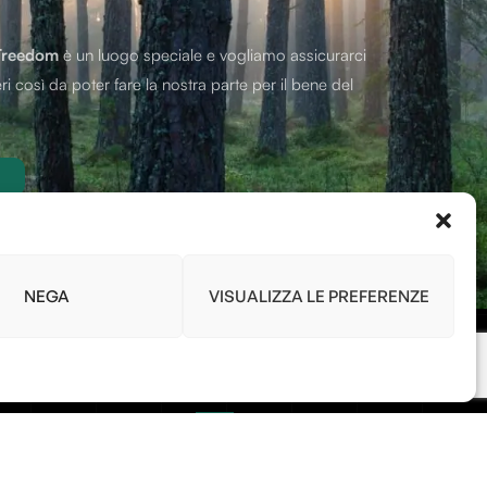
Treedom
è un luogo speciale e vogliamo assicurarci
ri così da poter fare la nostra parte per il bene del
NEGA
VISUALIZZA LE PREFERENZE
Link
ris
Home