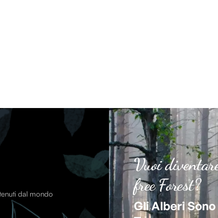
Vuoi diventar
free Forest?
ntenuti dal mondo
Gli Alberi Sono