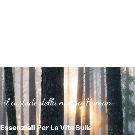
e il custode della nostra Human-
Essenziali
Per La Vita Sulla