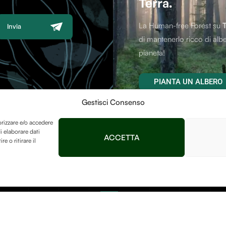
Terra.
La Human-free Forest su
Invia
di mantenerlo ricco di albe
pianeta!
PIANTA UN ALBERO
Gestisci Consenso
orizzare e/o accedere
i elaborare dati
ACCETTA
 o ritirare il
Contatti
Afterlife Di Jessica Flo