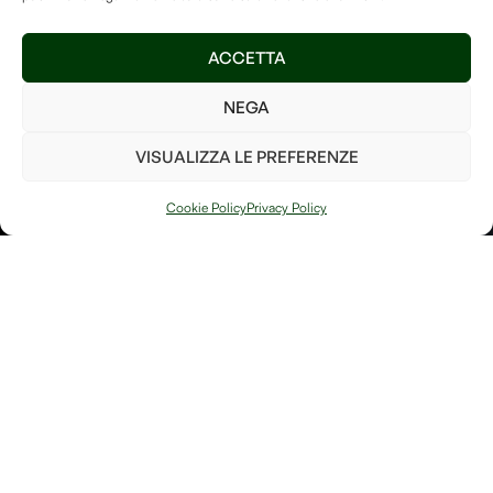
Treedom
è un luogo speciale
e vogliamo assicurarci di
ACCETTA
mantenerlo ricco di alberi
così da poter fare la nostra
NEGA
parte per il bene del pianeta!
VISUALIZZA LE PREFERENZE
Invia
Cookie Policy
Privacy Policy
PIANTA UN
ALBERO
Ho letto e accetto i
termini e le condizioni