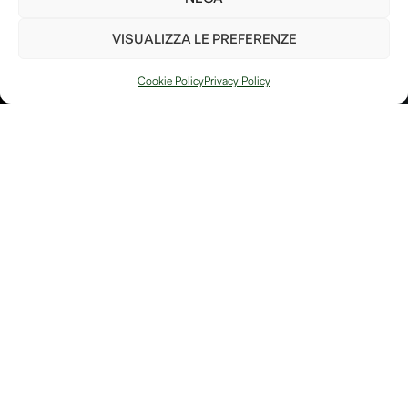
parte per il bene del pianeta!
VISUALIZZA LE PREFERENZE
Invia
Cookie Policy
Privacy Policy
PIANTA UN
ALBERO
Ho letto e accetto i
termini e le condizioni
Arte, natura e
Link
memoria si
Contatti
incontrano in
Debitum Naturae: