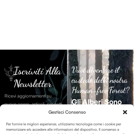
Iscriviti Alla
Vuoi diventare il
custode della nostra
Newsletter
Human-free Forest?
Ricevi aggiornamenti su
Gli Alberi Sono
nuove opere, articoli, progetti
Essenziali
Per La
e contenuti dal mondo di
Gestisci Consenso
Vita Sulla Terra.
Debitum Naturae.
Per fornire le migliori esperienze, utilizziamo tecnologie come i cookie per
memorizzare e/o accedere alle informazioni del dispositivo. Il consenso a
La Human-free Forest su