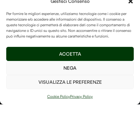
Gestisci Consenso
Ricevi aggiornamenti su
Essenziali
Per La
nuove opere, articoli, progetti
Per fornire le migliori esperienze, utilizziamo tecnologie come i cookie per
Vita Sulla Terra.
memorizzare e/o accedere alle informazioni del dispositivo. Il consenso a
e contenuti dal mondo di
queste tecnologie ci permetterà di elaborare dati come il comportamento di
Debitum Naturae.
navigazione o ID unici su questo sito. Non acconsentire o ritirare il consenso
La Human-free Forest su
può influire negativamente su alcune caratteristiche e funzioni.
Treedom
è un luogo speciale
e vogliamo assicurarci di
ACCETTA
mantenerlo ricco di alberi
così da poter fare la nostra
NEGA
parte per il bene del pianeta!
VISUALIZZA LE PREFERENZE
Invia
Cookie Policy
Privacy Policy
PIANTA UN
ALBERO
Ho letto e accetto i
termini e le condizioni