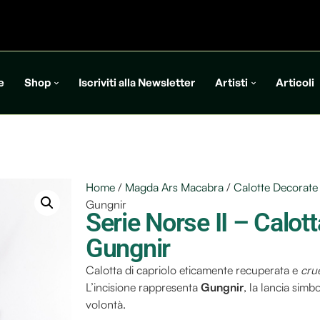
e
Shop
Iscriviti alla Newsletter
Artisti
Articoli
Home
/
Magda Ars Macabra
/
Calotte Decorate
Gungnir
Serie Norse II – Calot
Gungnir
Calotta di capriolo eticamente recuperata e
crue
L’incisione rappresenta
Gungnir
, la lancia simbo
volontà.