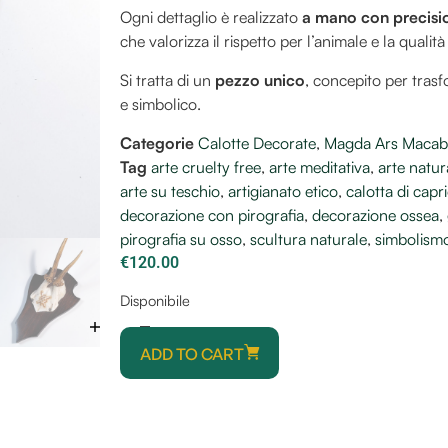
Ogni dettaglio è realizzato
a mano con precisi
che valorizza il rispetto per l’animale e la qualità
Si tratta di un
pezzo unico
, concepito per trasf
e simbolico.
Categorie
Calotte Decorate
,
Magda Ars Macab
Tag
arte cruelty free
,
arte meditativa
,
arte natur
arte su teschio
,
artigianato etico
,
calotta di capr
decorazione con pirografia
,
decorazione ossea
,
pirografia su osso
,
scultura naturale
,
simbolism
€
120.00
Disponibile
ADD TO CART