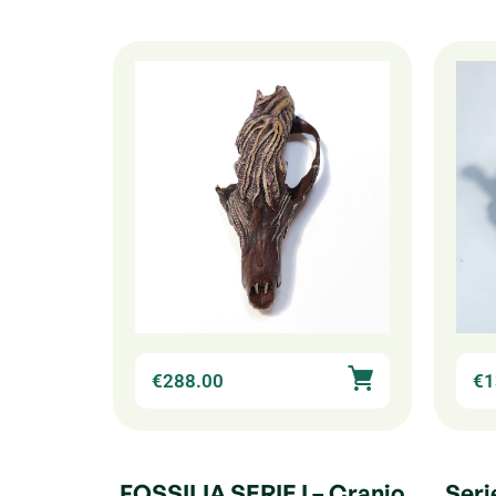
€
288.00
€
1
FOSSILIA SERIE I – Cranio
Seri