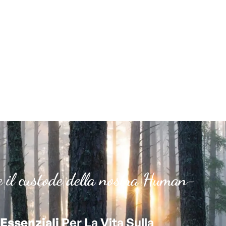
e il custode della nostra Human-
Essenziali
Per La Vita Sulla