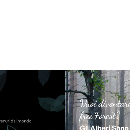
Vuoi diventar
free Forest?
ntenuti dal mondo
Gli Alberi Sono