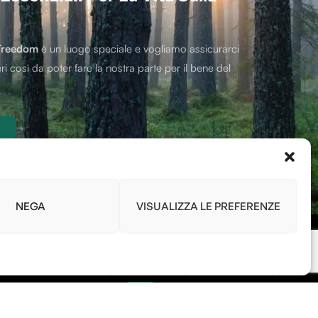
Treedom
è un luogo speciale e vogliamo assicurarci
ri così da poter fare la nostra parte per il bene del
NEGA
VISUALIZZA LE PREFERENZE
Link
ris
Home