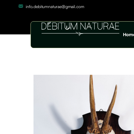
info.debitumnaturae@gmail.com
Hom