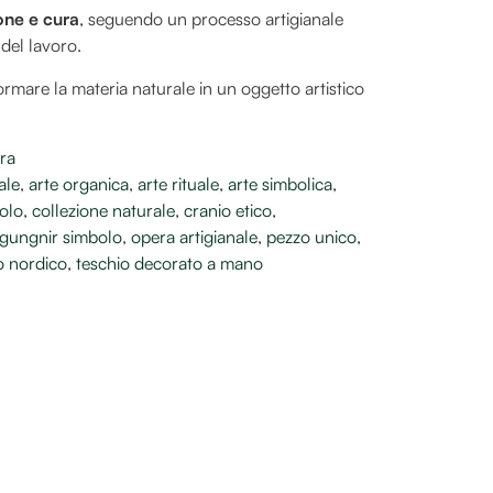
one e cura
, seguendo un processo artigianale
 del lavoro.
ormare la materia naturale in un oggetto artistico
ra
ale
,
arte organica
,
arte rituale
,
arte simbolica
,
iolo
,
collezione naturale
,
cranio etico
,
gungnir simbolo
,
opera artigianale
,
pezzo unico
,
o nordico
,
teschio decorato a mano