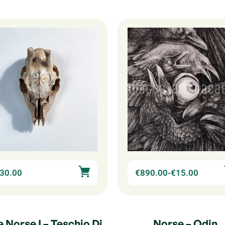
30.00
€
890.00
-
€
15.00
e Norse I – Teschio Di
Norse – Odin