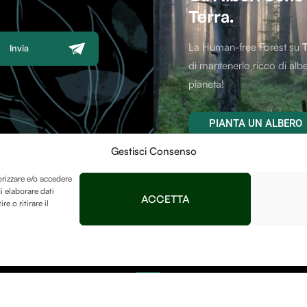
Terra.
La Human-free Forest su
Invia
di mantenerlo ricco di albe
pianeta!
PIANTA UN ALBERO
Gestisci Consenso
orizzare e/o accedere
i elaborare dati
ACCETTA
 o ritirare il
Contatti
Afterlife Di Jessica Flo