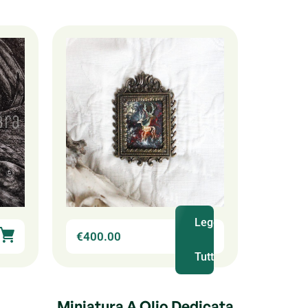
Leggi
€
400.00
Tutto
Miniatura A Olio Dedicata