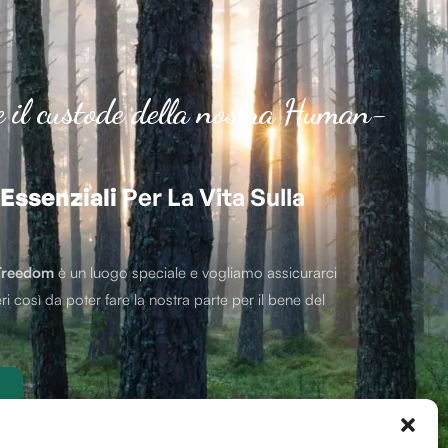
e il custode della nostra Human-
Essenziali
Per La Vita Sulla
Treedom
è un luogo speciale e vogliamo assicurarci
ri così da poter fare la nostra parte per il bene del