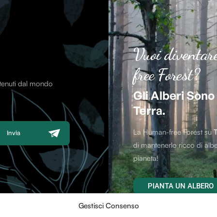
Vuoi diventar
free Forest?
ntenuti dal mondo
Gli Alberi Sono
Terra.
La Human-free Forest su
Invia
di mantenerlo ricco di albe
pianeta!
PIANTA UN ALBERO
Gestisci Consenso