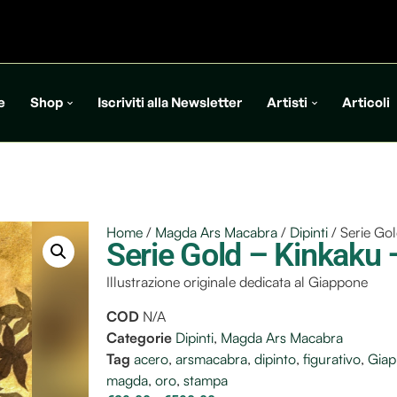
e
Shop
Iscriviti alla Newsletter
Artisti
Articoli
Home
/
Magda Ars Macabra
/
Dipinti
/ Serie Go
Serie Gold – Kinkaku 
Illustrazione originale dedicata al Giappone
COD
N/A
Categorie
Dipinti
,
Magda Ars Macabra
Tag
acero
,
arsmacabra
,
dipinto
,
figurativo
,
Gia
magda
,
oro
,
stampa