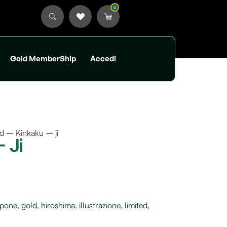
0
Gold MemberShip
Accedi
ld – Kinkaku – ji
– Ji
ppone
,
gold
,
hiroshima
,
illustrazione
,
limited
,