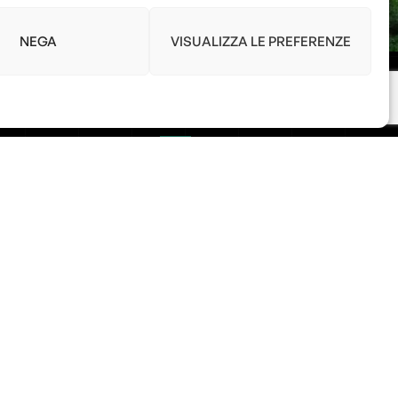
NEGA
VISUALIZZA LE PREFERENZE
Link
ris
Home
Shop
Accedi / Account
avaion Veronese
Diritto di Recesso
.com