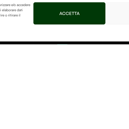
orizzare e/o accedere
i elaborare dati
ACCETTA
 o ritirare il
Contatti
Afterlife Di Jessica Flo
P.IVA IT04632180230
Località Sereane, 1 37010 C
+39 3895256128
azio
 bellezza
info.debitumnaturae@gmail