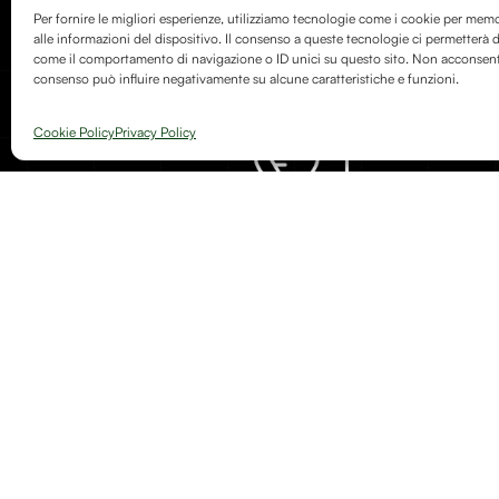
Per fornire le migliori esperienze, utilizziamo tecnologie come i cookie per mem
alle informazioni del dispositivo. Il consenso a queste tecnologie ci permetterà d
come il comportamento di navigazione o ID unici su questo sito. Non acconsentire
consenso può influire negativamente su alcune caratteristiche e funzioni.
Cookie Policy
Privacy Policy
Arte, natura e memoria si incontrano in Debitum Naturae: uno sp
dedicato a creazioni artigianali, oggetti simbolici e riflessioni sulla
fragile e potente della trasformazione.