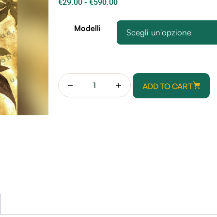
€
29.00
-
€
590.00
Modelli
Scegli un'opzione
ADD TO CART