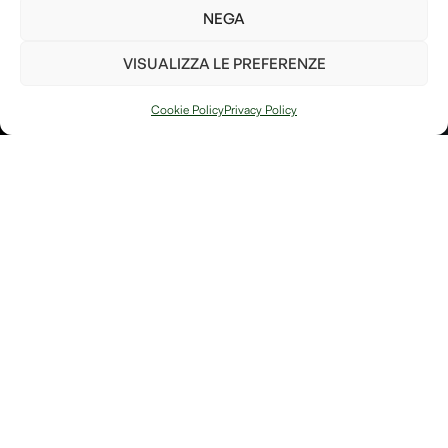
così da poter fare la nostra
NEGA
parte per il bene del pianeta!
VISUALIZZA LE PREFERENZE
Invia
Cookie Policy
Privacy Policy
PIANTA UN
ALBERO
Ho letto e accetto i
termini e le condizioni
Arte, natura e
Link
memoria si
Contatti
incontrano in