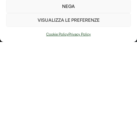
così da poter fare la nostra
NEGA
parte per il bene del pianeta!
VISUALIZZA LE PREFERENZE
Invia
Cookie Policy
Privacy Policy
PIANTA UN
ALBERO
Ho letto e accetto i
termini e le condizioni
Arte, natura e
Link
memoria si
Contatti
incontrano in