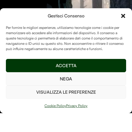
Gli Alberi Sono
Gestisci Consenso
Ricevi aggiornamenti su
Essenziali
Per La
nuove opere, articoli, progetti
Per fornire le migliori esperienze, utilizziamo tecnologie come i cookie per
Vita Sulla Terra.
memorizzare e/o accedere alle informazioni del dispositivo. Il consenso a
e contenuti dal mondo di
queste tecnologie ci permetterà di elaborare dati come il comportamento di
Debitum Naturae.
navigazione o ID unici su questo sito. Non acconsentire o ritirare il consenso
La Human-free Forest su
può influire negativamente su alcune caratteristiche e funzioni.
Treedom
è un luogo speciale
e vogliamo assicurarci di
ACCETTA
mantenerlo ricco di alberi
così da poter fare la nostra
NEGA
parte per il bene del pianeta!
VISUALIZZA LE PREFERENZE
Invia
Cookie Policy
Privacy Policy
PIANTA UN
ALBERO
Ho letto e accetto i