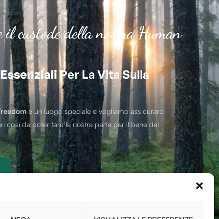
e il custode della nostra Human-
Essenziali
Per La Vita Sulla
Treedom
è un luogo speciale e vogliamo assicurarci
ri così da poter fare la nostra parte per il bene del