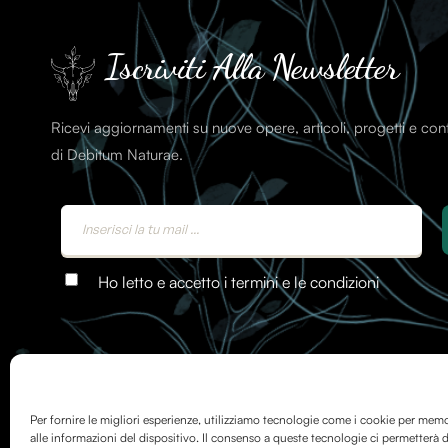
Iscriviti Alla Newsletter
Ricevi aggiornamenti su nuove opere, articoli, progetti e co
di Debitum Naturae.
Ho letto e accetto i termini e le condizioni
Per fornire le migliori esperienze, utilizziamo tecnologie come i cookie per mem
alle informazioni del dispositivo. Il consenso a queste tecnologie ci permetterà d