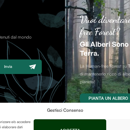
Vuoi diventar
free Forest?
ntenuti dal mondo
Gli Alberi Sono
Terra.
La Human-free Forest su
Invia
di mantenerlo ricco di albe
pianeta!
PIANTA UN ALBERO
Gestisci Consenso
orizzare e/o accedere
i elaborare dati