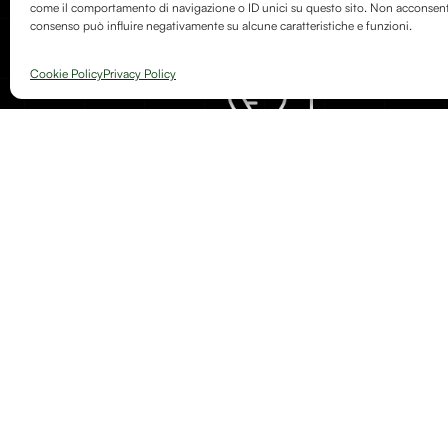
come il comportamento di navigazione o ID unici su questo sito. Non acconsentire
consenso può influire negativamente su alcune caratteristiche e funzioni.
Cookie Policy
Privacy Policy
Arte, natura e memoria si incontrano in Debitum Naturae: uno sp
dedicato a creazioni artigianali, oggetti simbolici e riflessioni sulla
fragile e potente della trasformazione.