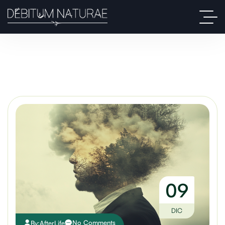
09
DIC
No Comments
By:
AfterLife