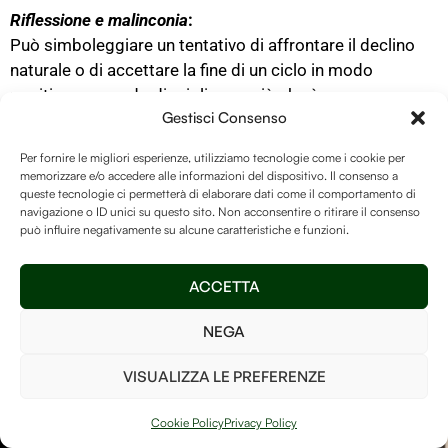
Riflessione e malinconia
:
Può simboleggiare un tentativo di affrontare il declino
naturale o di accettare la fine di un ciclo in modo
positivo, cercando di migliorare ciò che è
Gestisci Consenso
possibile prima di un cambiamento.
Speranza, tranquillità e desiderio di sicurezza
:
Per fornire le migliori esperienze, utilizziamo tecnologie come i cookie per
memorizzare e/o accedere alle informazioni del dispositivo. Il consenso a
Potrebbe riflettere la necessità di tornare a sentirsi al
queste tecnologie ci permetterà di elaborare dati come il comportamento di
sicuro, sia all’interno di sé che nelle proprie relazioni o
navigazione o ID unici su questo sito. Non acconsentire o ritirare il consenso
può influire negativamente su alcune caratteristiche e funzioni.
circostanze.
ACCETTA
NEGA
VISUALIZZA LE PREFERENZE
Iscriviti Alla
Vuoi diventare il
Cookie Policy
Privacy Policy
custode della nostra