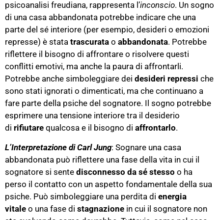
psicoanalisi freudiana, rappresenta l’
inconscio
. Un sogno
di una casa abbandonata potrebbe indicare che una
parte del sé interiore (per esempio, desideri o emozioni
represse) è stata
trascurata
o
abbandonata
. Potrebbe
riflettere il bisogno di affrontare o risolvere questi
conflitti emotivi, ma anche la paura di affrontarli.
Potrebbe anche simboleggiare dei
desideri repressi
che
sono stati ignorati o dimenticati, ma che continuano a
fare parte della psiche del sognatore. Il sogno potrebbe
esprimere una tensione interiore tra il desiderio
di
rifiutare
qualcosa e il bisogno di
affrontarlo
.
L’Interpretazione di Carl Jung
: Sognare una casa
abbandonata può riflettere una fase della vita in cui il
sognatore si sente
disconnesso da sé stesso
o ha
perso il contatto con un aspetto fondamentale della sua
psiche. Può simboleggiare una perdita di
energia
vitale
o una fase di
stagnazione
in cui il sognatore non