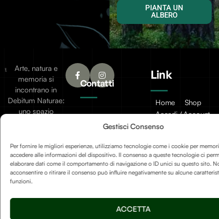
PIANTA UN
ALBERO
Arte, natura e
Link
memoria si
Contatti
incontrano in
Debitum Naturae:
Home
Shop
uno spazio
Accedi / Account
Afterlife Di
dedicato a
Diritto di recesso
Jessica Floris
Gestisci Consenso
creazioni
artigianali, oggetti
P.IVA
Per fornire le migliori esperienze, utilizziamo tecnologie come i cookie per memori
simbolici e
accedere alle informazioni del dispositivo. Il consenso a queste tecnologie ci perm
IT04632180230
elaborare dati come il comportamento di navigazione o ID unici su questo sito. N
riflessioni sulla
acconsentire o ritirare il consenso può influire negativamente su alcune caratteris
Località
bellezza fragile e
funzioni.
potente della
Sereane, 1
trasformazione.
37010
ACCETTA
Cavaion