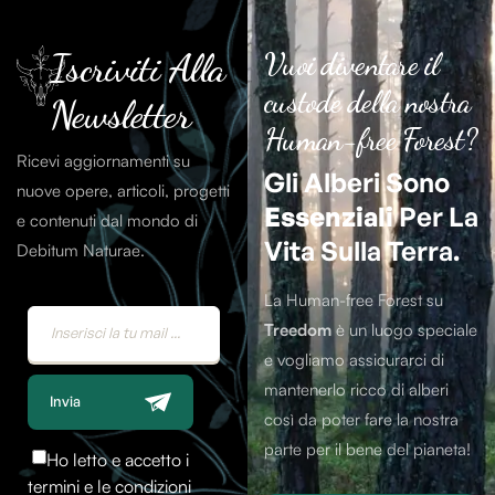
Iscriviti Alla
Vuoi diventare il
custode della nostra
Newsletter
Human-free Forest?
Ricevi aggiornamenti su
Gli Alberi Sono
nuove opere, articoli, progetti
Essenziali
Per La
e contenuti dal mondo di
Vita Sulla Terra.
Debitum Naturae.
La Human-free Forest su
Treedom
è un luogo speciale
e vogliamo assicurarci di
mantenerlo ricco di alberi
Invia
così da poter fare la nostra
parte per il bene del pianeta!
Ho letto e accetto i
termini e le condizioni