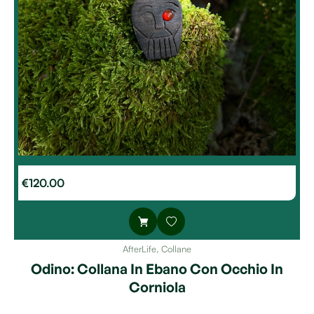
€
120.00
AfterLife
,
Collane
Odino: Collana In Ebano Con Occhio In
Corniola