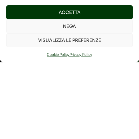
mantenerlo ricco di alberi
Invia
ACCETTA
così da poter fare la nostra
parte per il bene del pianeta!
NEGA
Ho letto e accetto i
termini e le condizioni
VISUALIZZA LE PREFERENZE
PIANTA UN
ALBERO
Cookie Policy
Privacy Policy
Arte, natura e
Link
memoria si
Contatti
incontrano in
Debitum Naturae:
Home
Shop
uno spazio
Accedi / Account
Afterlife Di
dedicato a
Diritto di recesso
Jessica Floris
creazioni
artigianali, oggetti
P.IVA
simbolici e
IT04632180230