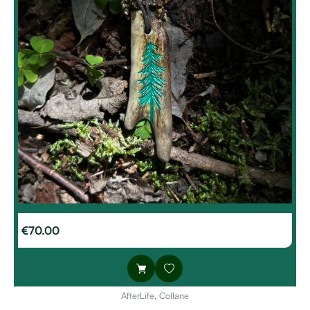
€
70.00
AfterLife
,
Collane