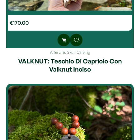
€
170.00
AfterLife
,
Skull Carving
VALKNUT: Teschio Di Capriolo Con
Valknut Inciso