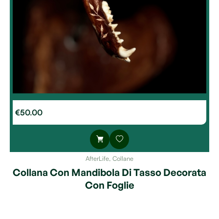
€
50.00
AfterLife
,
Collane
Collana Con Mandibola Di Tasso Decorata
Con Foglie