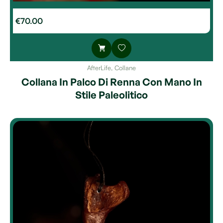
€
70.00
AfterLife
,
Collane
Collana In Palco Di Renna Con Mano In
Stile Paleolitico