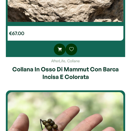
€
67.00
AfterLife
,
Collane
Collana In Osso Di Mammut Con Barca
Incisa E Colorata