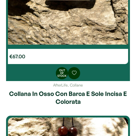
€
67.00
OUT
OF
STOCK
AfterLife
,
Collane
Collana In Osso Con Barca E Sole Incisa E
Colorata