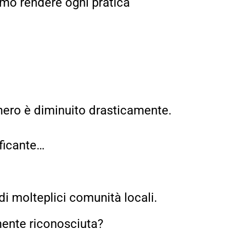
mmo rendere ogni pratica
umero è diminuito drasticamente.
ificante…
di molteplici comunità locali.
mente riconosciuta?