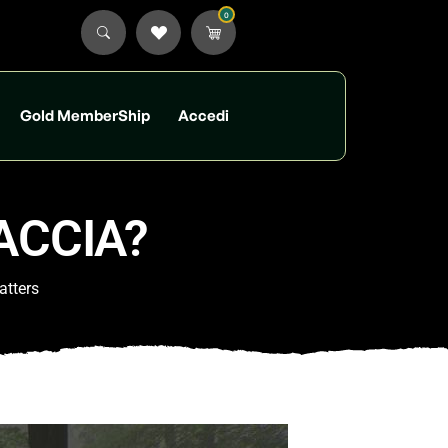
0
Gold MemberShip
Accedi
ACCIA?
atters