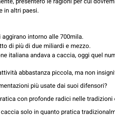
ente, presenterò le ragioni per cui dovre
 in altri paesi.
si aggirano intorno alle 700mila.
otto di più di due miliardi e mezzo.
one italiana andava a caccia, oggi quel n
attività abbastanza piccola, ma non insign
mentazioni più usate dai suoi difensori?
atica con profonde radici nelle tradizioni 
accia solo in quanto pratica tradizional