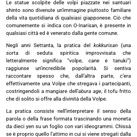
Le statue scolpite delle volpi piazzate nei santuari
shinto sono divenute un’immagine piuttosto familiare
della vita quotidiana di qualsiasi giapponese. Ciò che
comunemente si indica con O-Inarisan, è presente in
qualsiasi città ed è venerato dalla gente comune.
Negli anni Settanta, la pratica del
kokkurisan
(una
sorta di seduta spiritica improvvisata che
letteralmente significa “volpe, cane e tanuki”)
raggiunse un’incredibile popolarità. Si sentiva
raccontare spesso che, dall’altra parte, c’era
effettivamente una Volpe che stregava i partecipanti,
costringendoli a mangiare dell’
abura age
, il tofu fritto
che di solito si offre alla divinità della Volpe.
La pratica consiste nell’interpretare il senso della
parola o della frase formata trascinando una moneta
da dieci yen su un foglio con vari ideogrammi. Chissà
se è proprio quello l’attimo in cui si viene stregati dalla