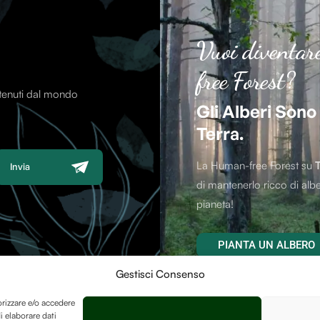
Vuoi diventar
free Forest?
ntenuti dal mondo
Gli Alberi Sono
Terra.
La Human-free Forest su
Invia
di mantenerlo ricco di albe
pianeta!
PIANTA UN ALBERO
Gestisci Consenso
orizzare e/o accedere
i elaborare dati