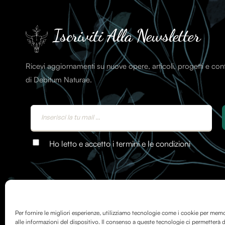
Iscriviti Alla Newsletter
Ricevi aggiornamenti su nuove opere, articoli, progetti e co
di Debitum Naturae.
Ho letto e accetto i termini e le condizioni
Per fornire le migliori esperienze, utilizziamo tecnologie come i cookie per mem
alle informazioni del dispositivo. Il consenso a queste tecnologie ci permetterà d