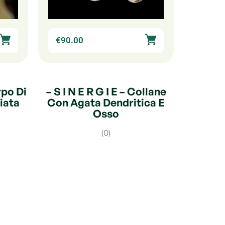
€
90.00
po Di
– S I N E R G I E – Collane
iata
Con Agata Dendritica E
Osso
(0)