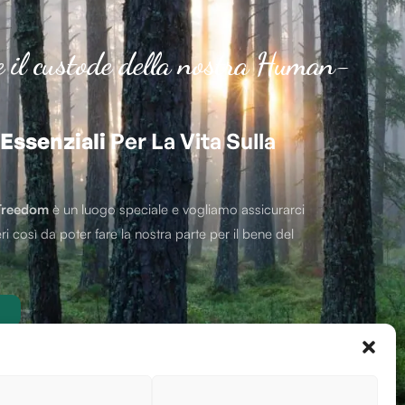
e il custode della nostra Human-
Essenziali
Per La Vita Sulla
Treedom
è un luogo speciale e vogliamo assicurarci
ri così da poter fare la nostra parte per il bene del