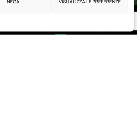
NEGA
VISUALIZZA LE PREFERENZE
Link
ris
Home
Shop
Accedi / Account
avaion Veronese
Diritto di Recesso
.com