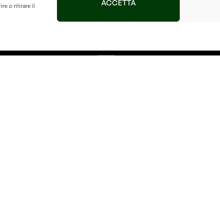
ACCETTA
 o ritirare il
Contatti
Afterlife Di Jessica Flo
P.IVA IT04632180230
Località Sereane, 1 37010 C
+39 3895256128
azio
 bellezza
info.debitumnaturae@gmail