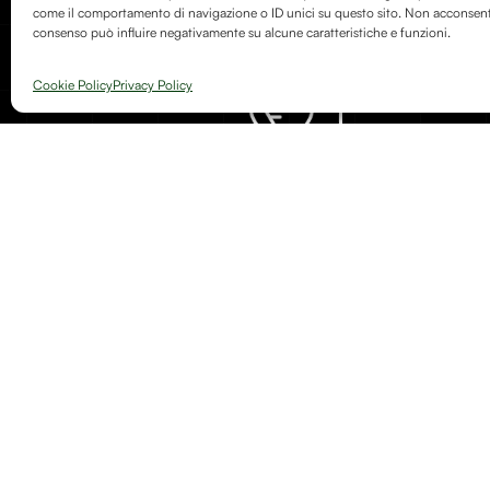
come il comportamento di navigazione o ID unici su questo sito. Non acconsentire
consenso può influire negativamente su alcune caratteristiche e funzioni.
Cookie Policy
Privacy Policy
Arte, natura e memoria si incontrano in Debitum Naturae: uno sp
dedicato a creazioni artigianali, oggetti simbolici e riflessioni sulla
fragile e potente della trasformazione.