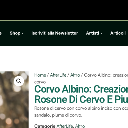
e
Shop
Iscriviti alla Newsletter
Artisti
Articoli
Home
/
AfterLife
/
Altro
/ Corvo Albino: creazio
corvo
Corvo Albino: Creazi
Rosone Di Cervo E Pi
Rosone di cervo con corvo albino inciso con occ
sandalo, piume di corvo.
Categorie
AfterLife
,
Altro