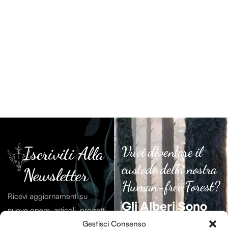
Iscriviti Alla
Vuoi diventare il
custode della nostra
Newsletter
Human-free Forest?
Ricevi aggiornamenti su
Gli Alberi Sono
nuove opere, articoli, progetti
Essenziali
Per La
e contenuti dal mondo di
Gestisci Consenso