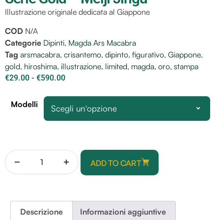
Illustrazione originale dedicata al Giappone
COD
N/A
Categorie
Dipinti
,
Magda Ars Macabra
Tag
arsmacabra
,
crisantemo
,
dipinto
,
figurativo
,
Giappone
,
gold
,
hiroshima
,
illustrazione
,
limited
,
magda
,
oro
,
stampa
€
29.00
-
€
590.00
Modelli
Scegli un'opzione
ADD TO CART
Descrizione
Informazioni aggiuntive