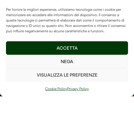
Vita Sulla Terra.
Debitum Naturae.
Per fornire le migliori esperienze, utilizziamo tecnologie come i cookie per
memorizzare e/o accedere alle informazioni del dispositivo. Il consenso a
La Human-free Forest su
queste tecnologie ci permetterà di elaborare dati come il comportamento di
navigazione o ID unici su questo sito. Non acconsentire o ritirare il consenso
Treedom
è un luogo speciale
può influire negativamente su alcune caratteristiche e funzioni.
e vogliamo assicurarci di
mantenerlo ricco di alberi
Invia
ACCETTA
così da poter fare la nostra
parte per il bene del pianeta!
NEGA
Ho letto e accetto i
termini e le condizioni
VISUALIZZA LE PREFERENZE
PIANTA UN
ALBERO
Cookie Policy
Privacy Policy
Arte, natura e
Link
memoria si
Contatti
incontrano in
Debitum Naturae: