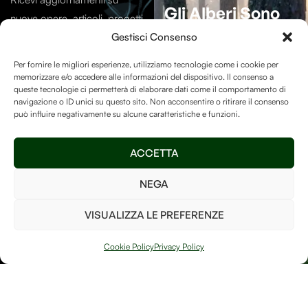
Gli Alberi Sono
nuove opere, articoli, progetti
Essenziali
Per La
e contenuti dal mondo di
Gestisci Consenso
Vita Sulla Terra.
Debitum Naturae.
Per fornire le migliori esperienze, utilizziamo tecnologie come i cookie per
memorizzare e/o accedere alle informazioni del dispositivo. Il consenso a
La Human-free Forest su
queste tecnologie ci permetterà di elaborare dati come il comportamento di
navigazione o ID unici su questo sito. Non acconsentire o ritirare il consenso
Treedom
è un luogo speciale
può influire negativamente su alcune caratteristiche e funzioni.
e vogliamo assicurarci di
mantenerlo ricco di alberi
Invia
ACCETTA
così da poter fare la nostra
parte per il bene del pianeta!
NEGA
Ho letto e accetto i
termini e le condizioni
VISUALIZZA LE PREFERENZE
PIANTA UN
ALBERO
Cookie Policy
Privacy Policy
Arte, natura e