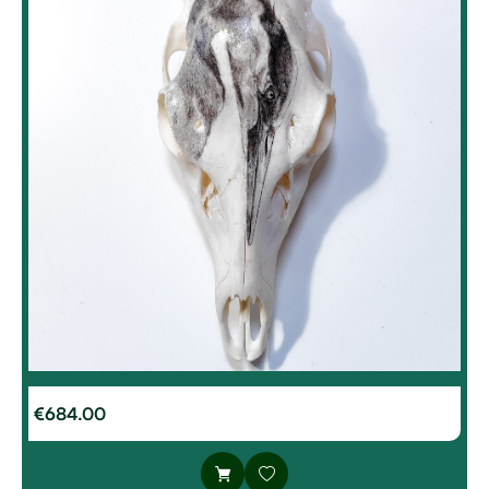
€
684.00