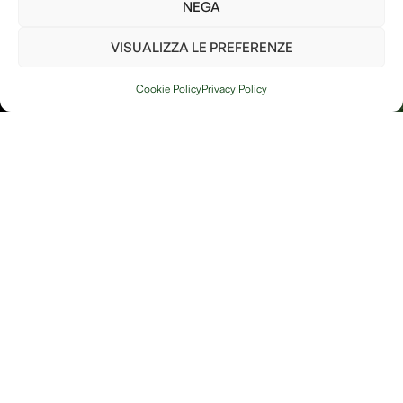
parte per il bene del pianeta!
NEGA
Ho letto e accetto i
termini e le condizioni
VISUALIZZA LE PREFERENZE
PIANTA UN
ALBERO
Cookie Policy
Privacy Policy
Arte, natura e
Link
memoria si
Contatti
incontrano in
Debitum Naturae:
Home
Shop
uno spazio
Accedi / Account
Afterlife Di
dedicato a
Diritto di recesso
Jessica Floris
creazioni
artigianali, oggetti
P.IVA
simbolici e
IT04632180230
riflessioni sulla
Località
bellezza fragile e
potente della
Sereane, 1
trasformazione.