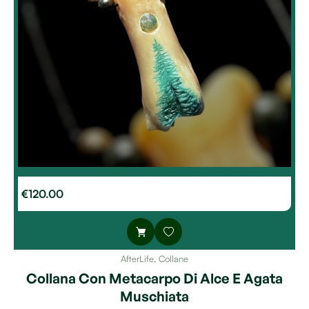
€
120.00
AfterLife
,
Collane
Collana Con Metacarpo Di Alce E Agata
Muschiata