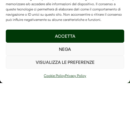
memorizzare e/o accedere alle informazioni del dispositivo. Il consenso a
La Human-free Forest su
queste tecnologie ci permetterà di elaborare dati come il comportamento di
navigazione o ID unici su questo sito. Non acconsentire o ritirare il consenso
Treedom
è un luogo speciale
può influire negativamente su alcune caratteristiche e funzioni.
e vogliamo assicurarci di
mantenerlo ricco di alberi
Invia
ACCETTA
così da poter fare la nostra
parte per il bene del pianeta!
NEGA
Ho letto e accetto i
termini e le condizioni
VISUALIZZA LE PREFERENZE
PIANTA UN
ALBERO
Cookie Policy
Privacy Policy
Arte, natura e
Link
memoria si
Contatti
incontrano in
Debitum Naturae:
Home
Shop
uno spazio
Accedi / Account
Afterlife Di