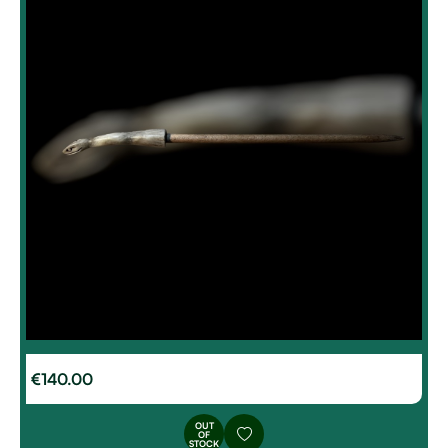
€
140.00
OUT
OF
STOCK