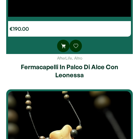
€
190.00
AfterLife
,
Altro
Fermacapelli In Palco Di Alce Con
Leonessa