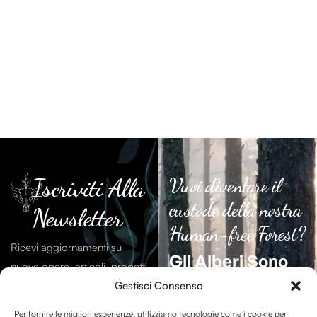
Iscriviti Alla
Vuoi diventare il
custode della nostra
Newsletter
Human-free Forest?
Ricevi aggiornamenti su
Gli Alberi Sono
nuove opere, articoli, progetti
Essenziali
Per La
e contenuti dal mondo di
Gestisci Consenso
Vita Sulla Terra.
Debitum Naturae.
Per fornire le migliori esperienze, utilizziamo tecnologie come i cookie per