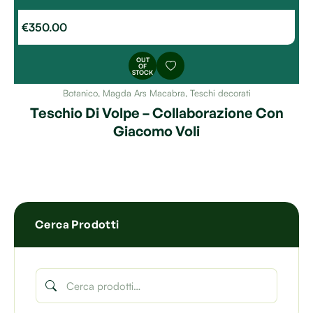
€
350.00
OUT
OF
STOCK
Botanico
,
Magda Ars Macabra
,
Teschi decorati
Teschio Di Volpe – Collaborazione Con
Giacomo Voli
Cerca Prodotti