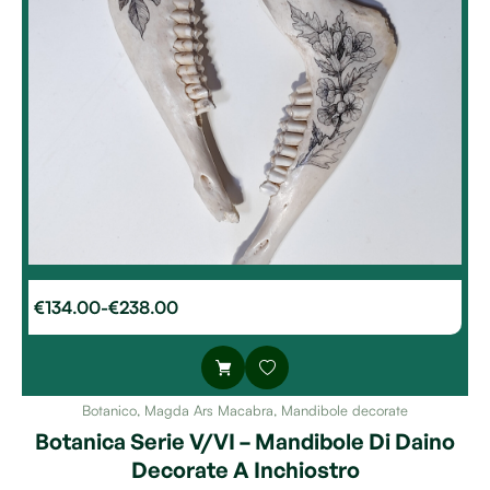
€
134.00
-
€
238.00
Botanico
,
Magda Ars Macabra
,
Mandibole decorate
Botanica Serie V/VI – Mandibole Di Daino
Decorate A Inchiostro