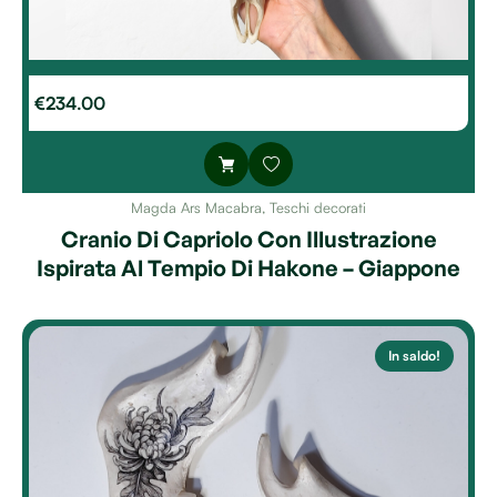
€
234.00
Magda Ars Macabra
,
Teschi decorati
Cranio Di Capriolo Con Illustrazione
Ispirata Al Tempio Di Hakone – Giappone
In saldo!