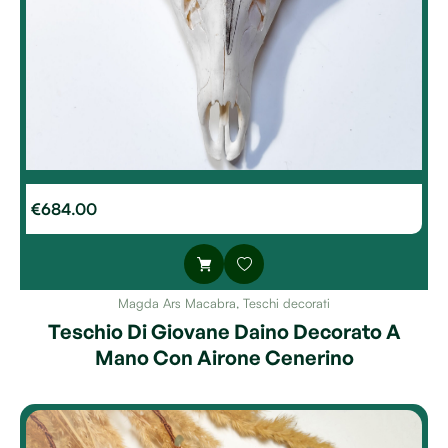
€
684.00
Magda Ars Macabra
,
Teschi decorati
Teschio Di Giovane Daino Decorato A
Mano Con Airone Cenerino