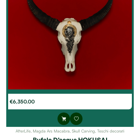
€
6,350.00
AfterLife
,
Magda Ars Macabra
,
Skull Carving
,
Teschi decorati
Bufalo D’acqua HOKUSAI