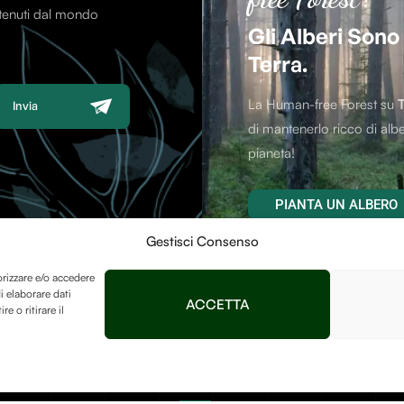
ntenuti dal mondo
Gli Alberi Sono
Terra.
La Human-free Forest su
Invia
di mantenerlo ricco di albe
pianeta!
PIANTA UN ALBERO
Gestisci Consenso
orizzare e/o accedere
i elaborare dati
ACCETTA
 o ritirare il
Contatti