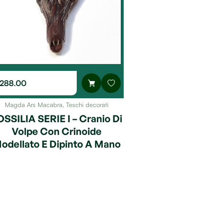
288.00
Magda Ars Macabra
,
Teschi decorati
OSSILIA SERIE I – Cranio Di
Volpe Con Crinoide
odellato E Dipinto A Mano