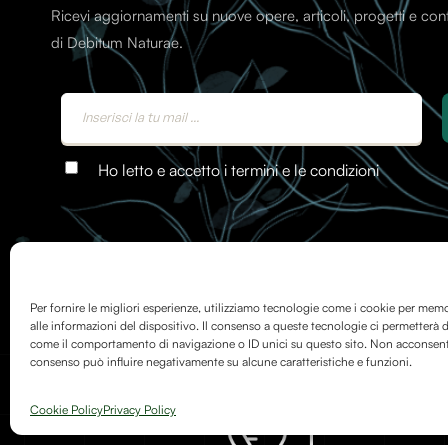
Ricevi aggiornamenti su nuove opere, articoli, progetti e co
di Debitum Naturae.
Ho letto e accetto i termini e le condizioni
Per fornire le migliori esperienze, utilizziamo tecnologie come i cookie per mem
alle informazioni del dispositivo. Il consenso a queste tecnologie ci permetterà d
come il comportamento di navigazione o ID unici su questo sito. Non acconsentire
consenso può influire negativamente su alcune caratteristiche e funzioni.
Cookie Policy
Privacy Policy