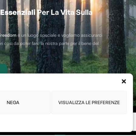
Essenziali
Per La Vita Sulla
Treedom
è un luogo speciale e vogliamo assicurarci
ri così da poter fare la nostra parte per il bene del
NEGA
VISUALIZZA LE PREFERENZE
Link