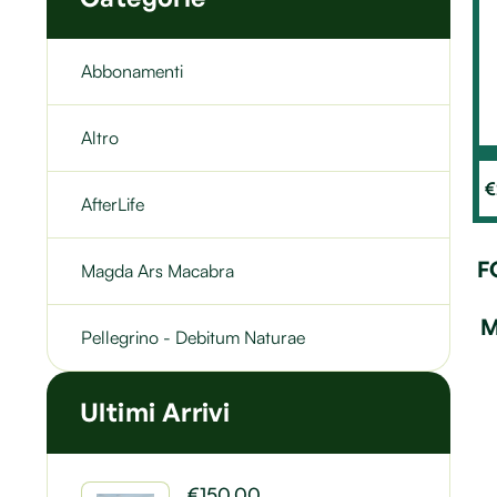
Abbonamenti
Altro
€
AfterLife
F
Magda Ars Macabra
M
Pellegrino - Debitum Naturae
Ultimi Arrivi
€
150.00