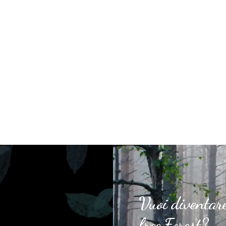
Vuoi diventar
free Forest?