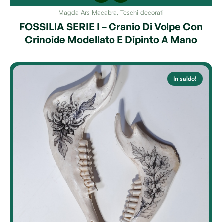
Magda Ars Macabra
,
Teschi decorati
FOSSILIA SERIE I – Cranio Di Volpe Con
Crinoide Modellato E Dipinto A Mano
In saldo!