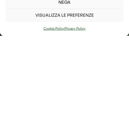
parte per il bene del pianeta!
NEGA
Ho letto e accetto i
termini e le condizioni
VISUALIZZA LE PREFERENZE
PIANTA UN
ALBERO
Cookie Policy
Privacy Policy
Arte, natura e
Link
memoria si
Contatti
incontrano in
Debitum Naturae:
Home
Shop
uno spazio
Accedi / Account
Afterlife Di
dedicato a
Diritto di recesso
Jessica Floris
creazioni
artigianali, oggetti
P.IVA
simbolici e
IT04632180230
riflessioni sulla
Località
bellezza fragile e
potente della
Sereane, 1
trasformazione.