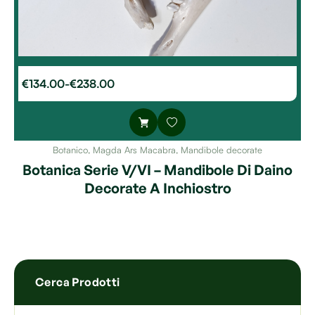
€
134.00
-
€
238.00
Botanico
,
Magda Ars Macabra
,
Mandibole decorate
Botanica Serie V/VI – Mandibole Di Daino
Decorate A Inchiostro
Cerca Prodotti