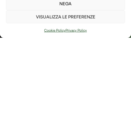
parte per il bene del pianeta!
NEGA
Ho letto e accetto i
termini e le condizioni
VISUALIZZA LE PREFERENZE
PIANTA UN
ALBERO
Cookie Policy
Privacy Policy
Arte, natura e
Link
memoria si
Contatti
incontrano in
Debitum Naturae:
Home
Shop
uno spazio
Accedi / Account
Afterlife Di
dedicato a
Diritto di recesso
Jessica Floris
creazioni
artigianali, oggetti
P.IVA
simbolici e
IT04632180230
riflessioni sulla
Località
bellezza fragile e
potente della
Sereane, 1