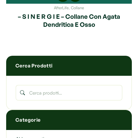
AfterLife
,
Collane
– S I N E R G I E – Collane Con Agata
Dendritica E Osso
Cerca Prodotti
Categorie