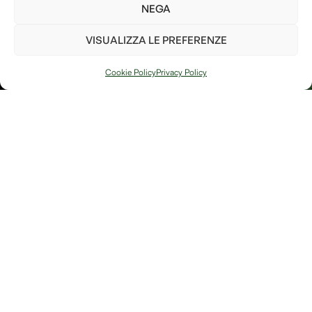
parte per il bene del pianeta!
NEGA
Ho letto e accetto i
termini e le condizioni
VISUALIZZA LE PREFERENZE
PIANTA UN
ALBERO
Cookie Policy
Privacy Policy
Arte, natura e
Link
memoria si
Contatti
incontrano in
Debitum Naturae:
Home
Shop
uno spazio
Accedi / Account
Afterlife Di
dedicato a
Diritto di recesso
Jessica Floris
creazioni
artigianali, oggetti
P.IVA
simbolici e
IT04632180230
riflessioni sulla
Località
bellezza fragile e
potente della
Sereane, 1