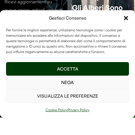
Ricevi aggiornamenti su
Gli Alberi Sono
nuove opere, articoli, progetti
Essenziali
Per La
e contenuti dal mondo di
Gestisci Consenso
Vita Sulla Terra.
Debitum Naturae.
Per fornire le migliori esperienze, utilizziamo tecnologie come i cookie per
memorizzare e/o accedere alle informazioni del dispositivo. Il consenso a
La Human-free Forest su
queste tecnologie ci permetterà di elaborare dati come il comportamento di
navigazione o ID unici su questo sito. Non acconsentire o ritirare il consenso
Treedom
è un luogo speciale
può influire negativamente su alcune caratteristiche e funzioni.
e vogliamo assicurarci di
mantenerlo ricco di alberi
Invia
ACCETTA
così da poter fare la nostra
parte per il bene del pianeta!
NEGA
Ho letto e accetto i
termini e le condizioni
VISUALIZZA LE PREFERENZE
PIANTA UN
ALBERO
Cookie Policy
Privacy Policy
Arte, natura e