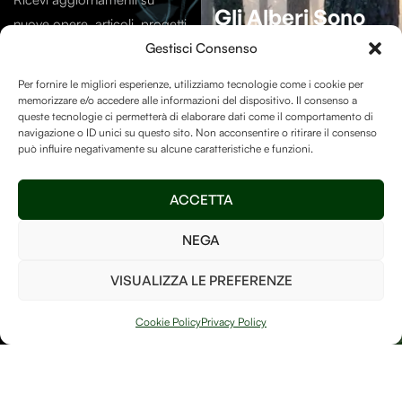
Gli Alberi Sono
nuove opere, articoli, progetti
Essenziali
Per La
e contenuti dal mondo di
Gestisci Consenso
Vita Sulla Terra.
Debitum Naturae.
Per fornire le migliori esperienze, utilizziamo tecnologie come i cookie per
memorizzare e/o accedere alle informazioni del dispositivo. Il consenso a
La Human-free Forest su
queste tecnologie ci permetterà di elaborare dati come il comportamento di
navigazione o ID unici su questo sito. Non acconsentire o ritirare il consenso
Treedom
è un luogo speciale
può influire negativamente su alcune caratteristiche e funzioni.
e vogliamo assicurarci di
mantenerlo ricco di alberi
Invia
ACCETTA
così da poter fare la nostra
parte per il bene del pianeta!
NEGA
Ho letto e accetto i
termini e le condizioni
VISUALIZZA LE PREFERENZE
PIANTA UN
ALBERO
Cookie Policy
Privacy Policy
Arte, natura e