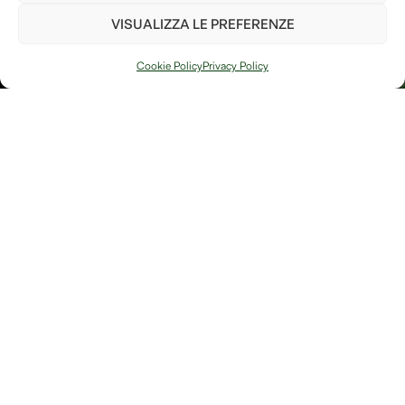
termini e le condizioni
VISUALIZZA LE PREFERENZE
PIANTA UN
ALBERO
Cookie Policy
Privacy Policy
Arte, natura e
Link
memoria si
Contatti
incontrano in
Debitum Naturae:
Home
Shop
uno spazio
Accedi / Account
Afterlife Di
dedicato a
Diritto di recesso
Jessica Floris
creazioni
artigianali, oggetti
P.IVA
simbolici e
IT04632180230
riflessioni sulla
Località
bellezza fragile e
potente della
Sereane, 1
trasformazione.
37010
Cavaion