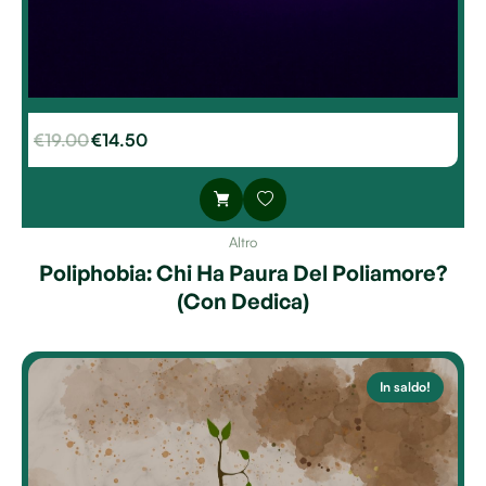
€
19.00
€
14.50
Altro
Poliphobia: Chi Ha Paura Del Poliamore?
(Con Dedica)
In saldo!