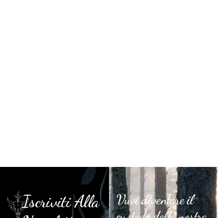
Iscriviti Alla
Vuoi diventare il
custode della nostra