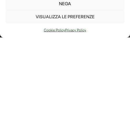
parte per il bene del pianeta!
NEGA
Ho letto e accetto i
termini e le condizioni
VISUALIZZA LE PREFERENZE
PIANTA UN
ALBERO
Cookie Policy
Privacy Policy
Arte, natura e
Link
memoria si
Contatti
incontrano in
Debitum Naturae:
Home
Shop
uno spazio
Accedi / Account
Afterlife Di
dedicato a
Diritto di recesso
Jessica Floris
creazioni
artigianali, oggetti
P.IVA
simbolici e
IT04632180230
riflessioni sulla
Località
bellezza fragile e
potente della
Sereane, 1