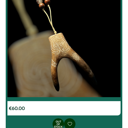
€
60.00
OUT
OF
STOCK