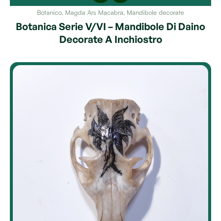
Botanico
,
Magda Ars Macabra
,
Mandibole decorate
Botanica Serie V/VI – Mandibole Di Daino
Decorate A Inchiostro