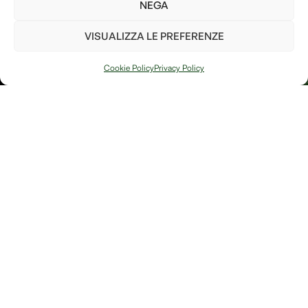
parte per il bene del pianeta!
NEGA
Ho letto e accetto i
termini e le condizioni
VISUALIZZA LE PREFERENZE
PIANTA UN
ALBERO
Cookie Policy
Privacy Policy
Arte, natura e
Link
memoria si
Contatti
incontrano in
Debitum Naturae:
Home
Shop
uno spazio
Accedi / Account
Afterlife Di
dedicato a
Diritto di recesso
Jessica Floris
creazioni
artigianali, oggetti
P.IVA
simbolici e
IT04632180230
riflessioni sulla
Località
bellezza fragile e
potente della
Sereane, 1
trasformazione.