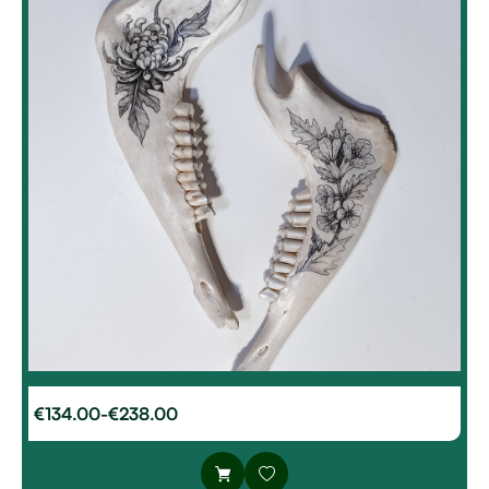
€
134.00
-
€
238.00