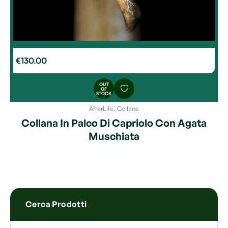
€
130.00
OUT
OF
STOCK
AfterLife
,
Collane
Collana In Palco Di Capriolo Con Agata
Muschiata
Cerca Prodotti