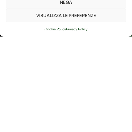
parte per il bene del pianeta!
NEGA
Ho letto e accetto i
termini e le condizioni
VISUALIZZA LE PREFERENZE
PIANTA UN
ALBERO
Cookie Policy
Privacy Policy
Arte, natura e
Link
memoria si
Contatti
incontrano in
Debitum Naturae:
Home
Shop
uno spazio
Accedi / Account
Afterlife Di
dedicato a
Diritto di recesso
Jessica Floris
creazioni
artigianali, oggetti
P.IVA
simbolici e
IT04632180230
riflessioni sulla
Località
bellezza fragile e
potente della
Sereane, 1
trasformazione.