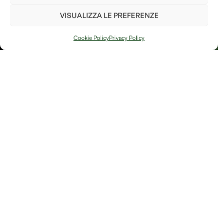
termini e le condizioni
VISUALIZZA LE PREFERENZE
PIANTA UN
ALBERO
Cookie Policy
Privacy Policy
Arte, natura e
Link
memoria si
Contatti
incontrano in
Debitum Naturae:
Home
Shop
uno spazio
Accedi / Account
Afterlife Di
dedicato a
Diritto di recesso
Jessica Floris
creazioni
artigianali, oggetti
P.IVA
simbolici e
IT04632180230
riflessioni sulla
Località
bellezza fragile e
potente della
Sereane, 1
trasformazione.
37010