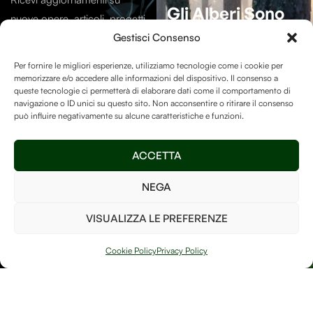
Gli Alberi Sono
nuove opere, articoli, progetti
Essenziali
Per La
e contenuti dal mondo di
Gestisci Consenso
Vita Sulla Terra.
Debitum Naturae.
Per fornire le migliori esperienze, utilizziamo tecnologie come i cookie per
memorizzare e/o accedere alle informazioni del dispositivo. Il consenso a
La Human-free Forest su
queste tecnologie ci permetterà di elaborare dati come il comportamento di
navigazione o ID unici su questo sito. Non acconsentire o ritirare il consenso
Treedom
è un luogo speciale
può influire negativamente su alcune caratteristiche e funzioni.
e vogliamo assicurarci di
mantenerlo ricco di alberi
Invia
ACCETTA
così da poter fare la nostra
parte per il bene del pianeta!
NEGA
Ho letto e accetto i
termini e le condizioni
VISUALIZZA LE PREFERENZE
PIANTA UN
ALBERO
Cookie Policy
Privacy Policy
Arte, natura e