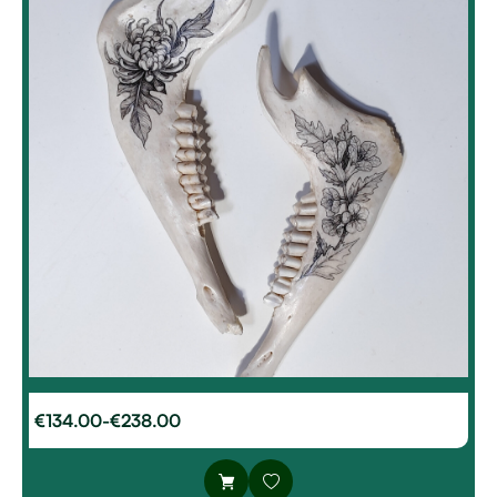
€
134.00
-
€
238.00