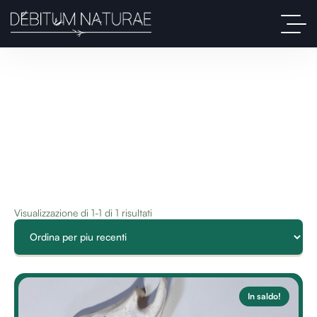
Visualizzazione di 1-1 di 1 risultati
In saldo!