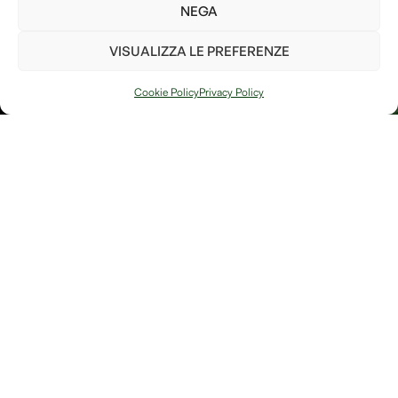
parte per il bene del pianeta!
NEGA
Ho letto e accetto i
termini e le condizioni
VISUALIZZA LE PREFERENZE
PIANTA UN
ALBERO
Cookie Policy
Privacy Policy
Arte, natura e
Link
memoria si
Contatti
incontrano in
Debitum Naturae:
Home
Shop
uno spazio
Accedi / Account
Afterlife Di
dedicato a
Diritto di recesso
Jessica Floris
creazioni
artigianali, oggetti
P.IVA
simbolici e
IT04632180230
riflessioni sulla
Località
bellezza fragile e
potente della
Sereane, 1