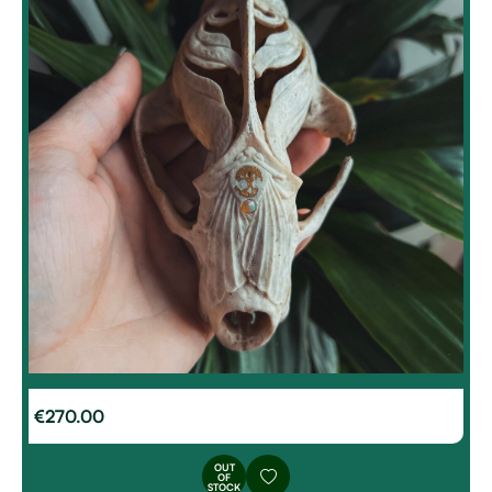
€
270.00
OUT
OF
STOCK