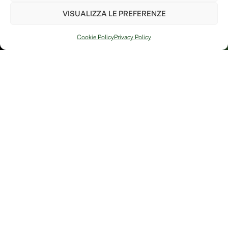
termini e le condizioni
VISUALIZZA LE PREFERENZE
PIANTA UN
ALBERO
Cookie Policy
Privacy Policy
Arte, natura e
Link
memoria si
Contatti
incontrano in
Debitum Naturae:
Home
Shop
uno spazio
Accedi / Account
Afterlife Di
dedicato a
Diritto di recesso
Jessica Floris
creazioni
artigianali, oggetti
P.IVA
simbolici e
IT04632180230
riflessioni sulla
Località
bellezza fragile e
potente della
Sereane, 1
trasformazione.
37010
Cavaion