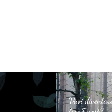
Vuoi diventar
free Forest?