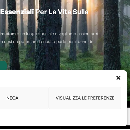
Essenziali
Per La Vita Sulla
Treedom
è un luogo speciale e vogliamo assicurarci
ri così da poter fare la nostra parte per il bene del
NEGA
VISUALIZZA LE PREFERENZE
Link