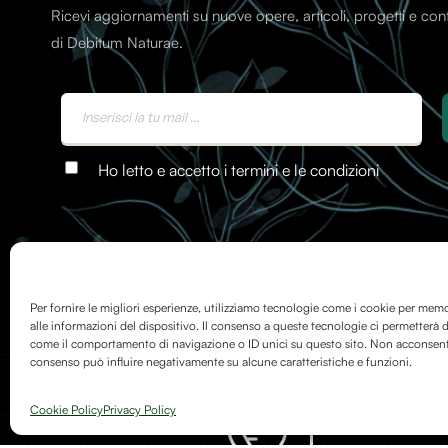
Ricevi aggiornamenti su nuove opere, articoli, progetti e co
di Debitum Naturae.
Ho letto e accetto i termini e le condizioni
Per fornire le migliori esperienze, utilizziamo tecnologie come i cookie per mem
alle informazioni del dispositivo. Il consenso a queste tecnologie ci permetterà d
come il comportamento di navigazione o ID unici su questo sito. Non acconsentire
consenso può influire negativamente su alcune caratteristiche e funzioni.
Cookie Policy
Privacy Policy