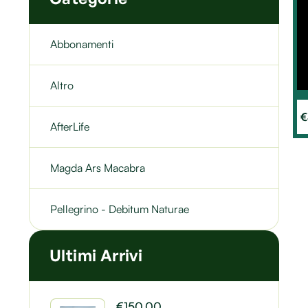
Abbonamenti
Altro
€
AfterLife
Magda Ars Macabra
Pellegrino - Debitum Naturae
Ultimi Arrivi
€
150.00