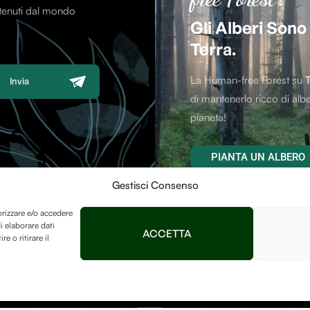
ntenuti dal mondo
Gli Alberi Sono
Terra.
La Human-free Forest su
Invia
di mantenerlo ricco di albe
pianeta!
PIANTA UN ALBERO
Gestisci Consenso
orizzare e/o accedere
i elaborare dati
ACCETTA
 o ritirare il
Contatti