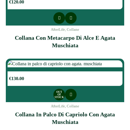
€
120.00
AfterLife
,
Collane
Collana Con Metacarpo Di Alce E Agata
Muschiata
€
130.00
OUT
OF
STOCK
AfterLife
,
Collane
Collana In Palco Di Capriolo Con Agata
Muschiata