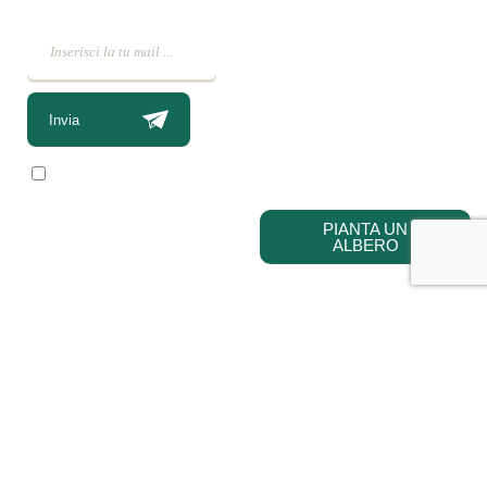
La Human-free Forest su
Treedom
è un luogo speciale
e vogliamo assicurarci di
mantenerlo ricco di alberi
Invia
così da poter fare la nostra
parte per il bene del pianeta!
Ho letto e accetto i
termini e le condizioni
PIANTA UN
ALBERO
Arte, natura e
Link
memoria si
Contatti
incontrano in
Debitum Naturae:
Home
Shop
uno spazio
Accedi / Account
Afterlife Di
dedicato a