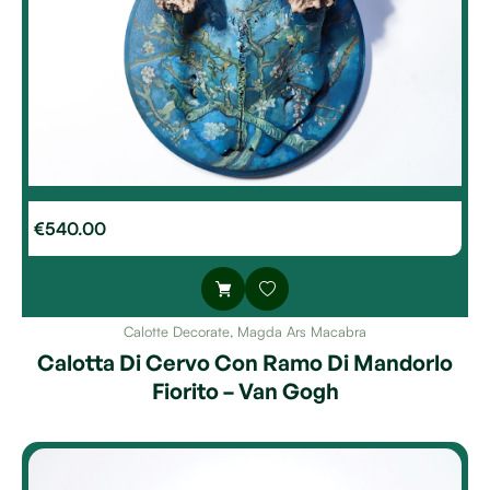
€
540.00
Calotte Decorate
,
Magda Ars Macabra
Calotta Di Cervo Con Ramo Di Mandorlo
Fiorito – Van Gogh