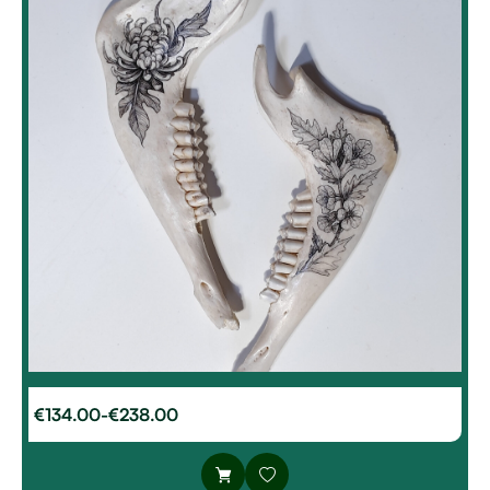
€
134.00
-
€
238.00