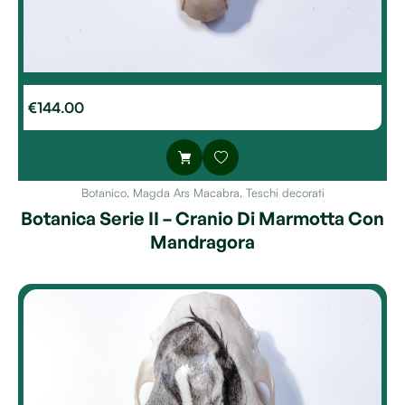
€
144.00
Botanico
,
Magda Ars Macabra
,
Teschi decorati
Botanica Serie II – Cranio Di Marmotta Con
Mandragora