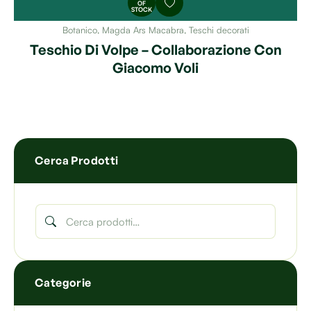
OF
STOCK
Botanico
,
Magda Ars Macabra
,
Teschi decorati
Teschio Di Volpe – Collaborazione Con
Giacomo Voli
Cerca Prodotti
Categorie