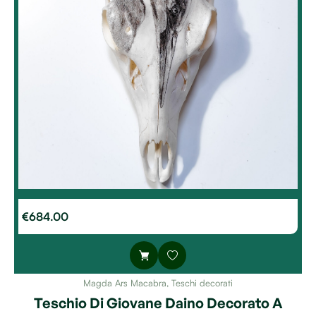
€
684.00
Magda Ars Macabra
,
Teschi decorati
Teschio Di Giovane Daino Decorato A