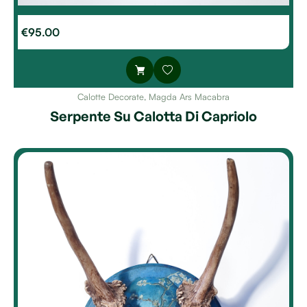
€
95.00
Calotte Decorate
,
Magda Ars Macabra
Serpente Su Calotta Di Capriolo