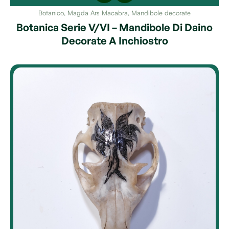
Botanico
,
Magda Ars Macabra
,
Mandibole decorate
Botanica Serie V/VI – Mandibole Di Daino
Decorate A Inchiostro