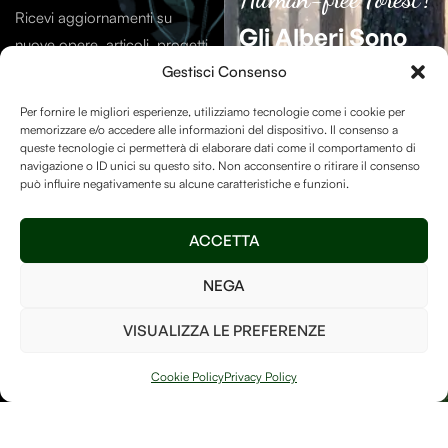
Ricevi aggiornamenti su
Gli Alberi Sono
nuove opere, articoli, progetti
Essenziali
Per La
e contenuti dal mondo di
Gestisci Consenso
Vita Sulla Terra.
Debitum Naturae.
Per fornire le migliori esperienze, utilizziamo tecnologie come i cookie per
memorizzare e/o accedere alle informazioni del dispositivo. Il consenso a
La Human-free Forest su
queste tecnologie ci permetterà di elaborare dati come il comportamento di
navigazione o ID unici su questo sito. Non acconsentire o ritirare il consenso
Treedom
è un luogo speciale
può influire negativamente su alcune caratteristiche e funzioni.
e vogliamo assicurarci di
mantenerlo ricco di alberi
Invia
ACCETTA
così da poter fare la nostra
parte per il bene del pianeta!
NEGA
Ho letto e accetto i
termini e le condizioni
VISUALIZZA LE PREFERENZE
PIANTA UN
ALBERO
Cookie Policy
Privacy Policy