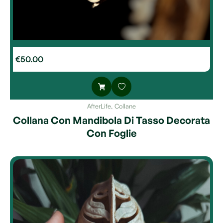
€
50.00
AfterLife
,
Collane
Collana Con Mandibola Di Tasso Decorata
Con Foglie