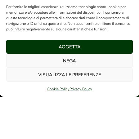
Vita Sulla Terra.
Debitum Naturae.
Per fornire le migliori esperienze, utilizziamo tecnologie come i cookie per
memorizzare e/o accedere alle informazioni del dispositivo. Il consenso a
La Human-free Forest su
queste tecnologie ci permetterà di elaborare dati come il comportamento di
navigazione o ID unici su questo sito. Non acconsentire o ritirare il consenso
Treedom
è un luogo speciale
può influire negativamente su alcune caratteristiche e funzioni.
e vogliamo assicurarci di
mantenerlo ricco di alberi
Invia
ACCETTA
così da poter fare la nostra
parte per il bene del pianeta!
NEGA
Ho letto e accetto i
termini e le condizioni
VISUALIZZA LE PREFERENZE
PIANTA UN
ALBERO
Cookie Policy
Privacy Policy
Arte, natura e
Link
memoria si
Contatti
incontrano in
Debitum Naturae:
Home
Shop