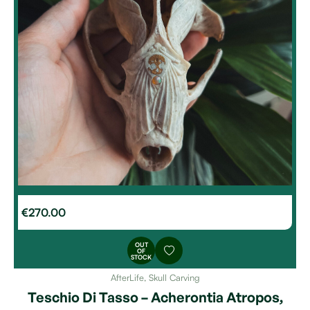
€
270.00
OUT
OF
STOCK
AfterLife
,
Skull Carving
Teschio Di Tasso – Acherontia Atropos,