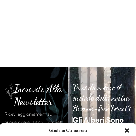
Iscriviti Alla
Vuoi diventare il
custode della nostra
Newsletter
Human-free Forest?
Ricevi aggiornamenti su
Gli Alberi Sono
nuove opere, articoli, progetti
Essenziali
Per La
e contenuti dal mondo di
Gestisci Consenso