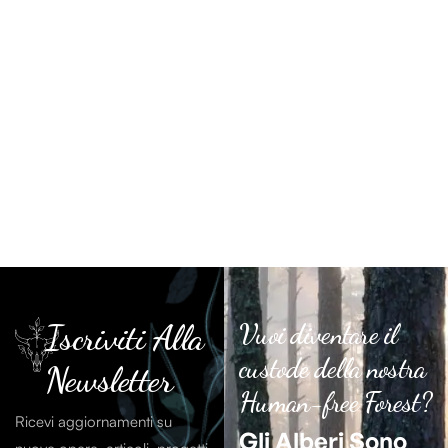
Iscriviti Alla
Vuoi diventare il
custode della nostra
Newsletter
Human-free Forest?
Ricevi aggiornamenti su
Gli Alberi Sono