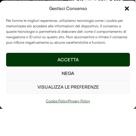
nuove opere, articoli, progetti
Essenziali
Per La
e contenuti dal mondo di
Gestisci Consenso
Vita Sulla Terra.
Debitum Naturae.
Per fornire le migliori esperienze, utilizziamo tecnologie come i cookie per
memorizzare e/o accedere alle informazioni del dispositivo. Il consenso a
La Human-free Forest su
queste tecnologie ci permetterà di elaborare dati come il comportamento di
navigazione o ID unici su questo sito. Non acconsentire o ritirare il consenso
Treedom
è un luogo speciale
può influire negativamente su alcune caratteristiche e funzioni.
e vogliamo assicurarci di
mantenerlo ricco di alberi
Invia
ACCETTA
così da poter fare la nostra
parte per il bene del pianeta!
NEGA
Ho letto e accetto i
termini e le condizioni
VISUALIZZA LE PREFERENZE
PIANTA UN
ALBERO
Cookie Policy
Privacy Policy
Arte, natura e
Link
memoria si
Contatti