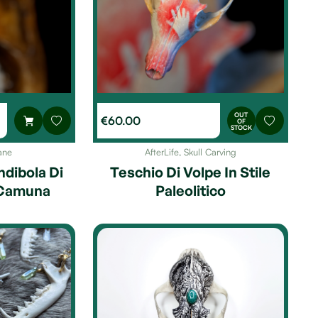
OUT
€
60.00
OF
STOCK
ane
AfterLife
,
Skull Carving
dibola Di
Teschio Di Volpe In Stile
 Camuna
Paleolitico