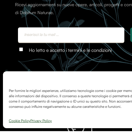
Ricevi aggiornamenti su nuove opere, articoli, progetti e co
di Debitum Naturae.
Ho letto e accetto i termini e le condizioni
Per fornire le migliori esperienze, utilizziamo tecnologie come i cookie per mem
alle informazioni del dispositivo. Il consenso a queste tecnologie ci permetterà d
come il comportamento di navigazione o ID unici su questo sito. Non acconsentire
consenso può influire negativamente su alcune caratteristiche e funzioni.
Cookie Policy
Privacy Policy