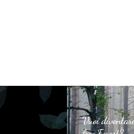
Vuoi diventar
free Forest?