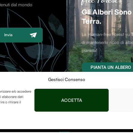
ntenuti dal mondo
Gli Alberi Sono
Terra.
La Human-free Forest su
Invia
di mantenerlo ricco di albe
pianeta!
PIANTA UN ALBERO
Gestisci Consenso
orizzare e/o accedere
i elaborare dati
ACCETTA
 o ritirare il
Contatti