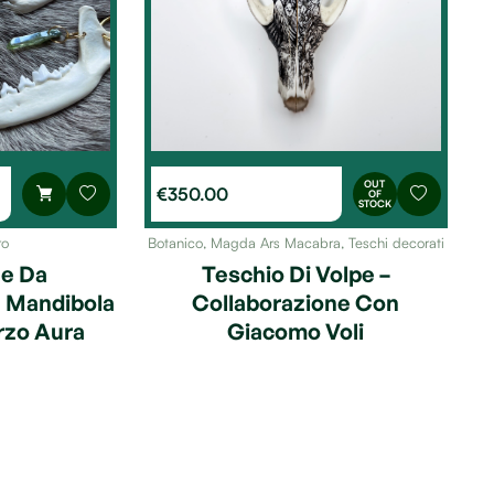
OUT
€
350.00
OF
STOCK
ro
Botanico
,
Magda Ars Macabra
,
Teschi decorati
ne Da
Teschio Di Volpe –
 Mandibola
Collaborazione Con
rzo Aura
Giacomo Voli