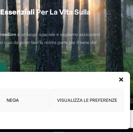
Essenziali
Per La Vita Sulla
Treedom
è un luogo speciale e vogliamo assicurarci
ri così da poter fare la nostra parte per il bene del
NEGA
VISUALIZZA LE PREFERENZE
Link