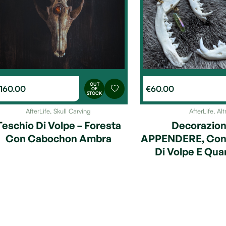
OUT
160.00
€
60.00
OF
STOCK
AfterLife
,
Skull Carving
AfterLife
,
Alt
Teschio Di Volpe – Foresta
Decorazio
Con Cabochon Ambra
APPENDERE, Con
Di Volpe E Qua