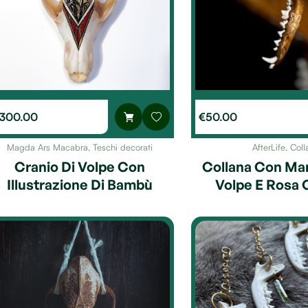
300.00
€
50.00
Magda Ars Macabra
,
Teschi decorati
AfterLife
,
Coll
Cranio Di Volpe Con
Collana Con Man
Illustrazione Di Bambù
Volpe E Rosa